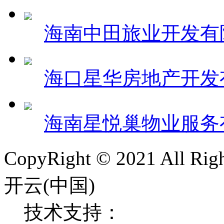
海南中田旅业开发有
海口星华房地产开发
海南星悦巢物业服务
CopyRight © 2021 All
开云(中国)
技术支持：