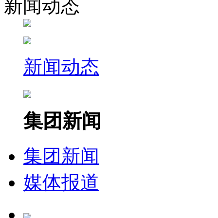
新闻动态
新闻动态
集团新闻
集团新闻
媒体报道