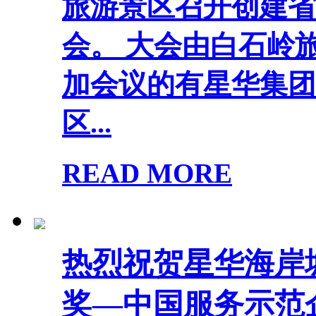
旅游景区召开创建省
会。 大会由白石岭
加会议的有星华集团
区...
READ MORE
热烈祝贺星华海岸
奖—中国服务示范