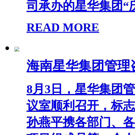
司承办的星华集团“庆
READ MORE
海南星华集团管理
8月3日，星华集团
议室顺利召开，标志
孙燕平携各部门、各