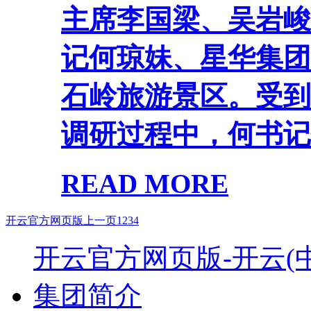
主席李国梁、吴岩峻
记何琼妹、星华集团
石岭旅游景区。受到
调研过程中，何书记指
READ MORE
开云官方网页版
上一页
1
2
3
4
开云官方网页版-开云(
集团简介