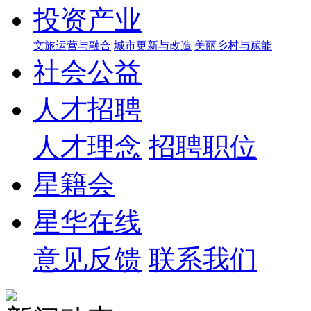
投资产业
文旅运营与融合
城市更新与改造
美丽乡村与赋能
社会公益
人才招聘
人才理念
招聘职位
星籍会
星华在线
意见反馈
联系我们