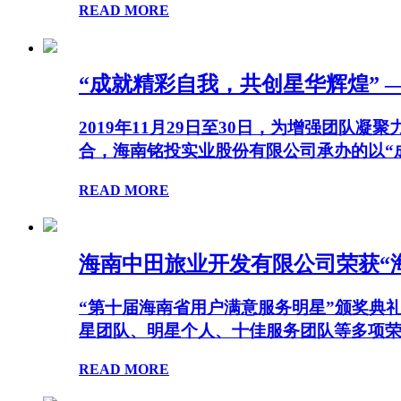
READ MORE
“成就精彩自我，共创星华辉煌” 
2019年11月29日至30日，为增强团
合，海南铭投实业股份有限公司承办的以“成
READ MORE
海南中田旅业开发有限公司荣获“
“第十届海南省用户满意服务明星”颁奖典
星团队、明星个人、十佳服务团队等多项荣誉
READ MORE