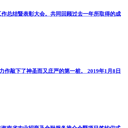
年度工作总结暨表彰大会。共同回顾过去一年所取得的成
作敲下了神圣而又庄严的第一桩。 2019年1月8日