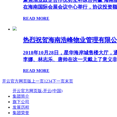
聚焦渔业政企合作优势互补琼台共赢 海南星
在海南国际会展会议中心举行，协议投资额达436
READ MORE
热烈祝贺海南浩峰物业管理有限公
2018年10月28日，星华海岸城售楼大
李娜、林志乐、唐帅在这一天戴上了意义非凡
READ MORE
开云官方网页版
上一页
1
2
3
4
下一页
末页
开云官方网页版-开云(中国)
集团简介
旗下公司
发展历程
集团荣誉