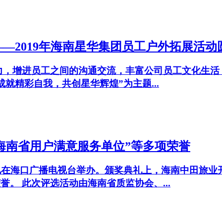
——2019年海南星华集团员工户外拓展活动
队凝聚力，增进员工之间的沟通交流，丰富公司员工文化
就精彩自我，共创星华辉煌”为主题...
海南省用户满意服务单位”等多项荣誉
礼在海口广播电视台举办。颁奖典礼上，海南中田旅业
。 此次评选活动由海南省质监协会、...