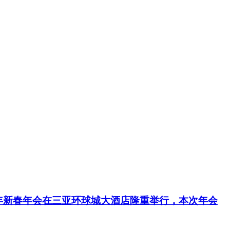
20年新春年会在三亚环球城大酒店隆重举行，本次年会