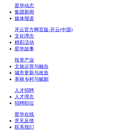
星华动态
集团新闻
媒体报道
开云官方网页版-开云(中国)
文化理念
精彩活动
星华故事
投资产业
文旅运营与融合
城市更新与改造
美丽乡村与赋能
人才招聘
人才理念
招聘职位
星华在线
意见反馈
联系我们