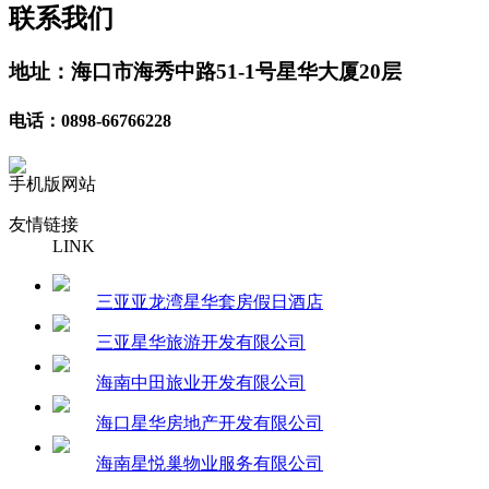
联系我们
地址：海口市海秀中路51-1号星华大厦20层
电话：0898-66766228
手机版网站
友情链接
LINK
三亚亚龙湾星华套房假日酒店
三亚星华旅游开发有限公司
海南中田旅业开发有限公司
海口星华房地产开发有限公司
海南星悦巢物业服务有限公司