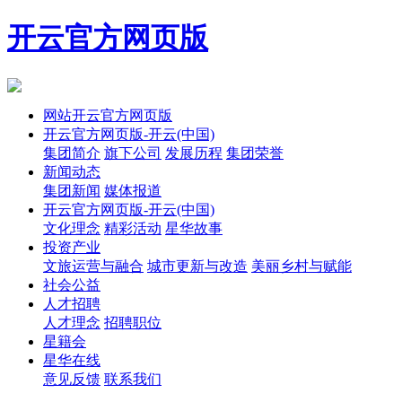
开云官方网页版
网站开云官方网页版
开云官方网页版-开云(中国)
集团简介
旗下公司
发展历程
集团荣誉
新闻动态
集团新闻
媒体报道
开云官方网页版-开云(中国)
文化理念
精彩活动
星华故事
投资产业
文旅运营与融合
城市更新与改造
美丽乡村与赋能
社会公益
人才招聘
人才理念
招聘职位
星籍会
星华在线
意见反馈
联系我们