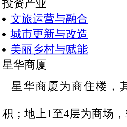
投资产业
文旅运营与融合
城市更新与改造
美丽乡村与赋能
星华商厦
星华商厦为商住楼，
积；地上1至4层为商场，