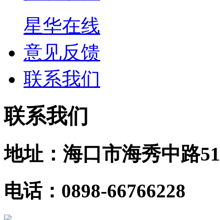
星华在线
意见反馈
联系我们
联系我们
地址：海口市海秀中路51
电话：0898-66766228