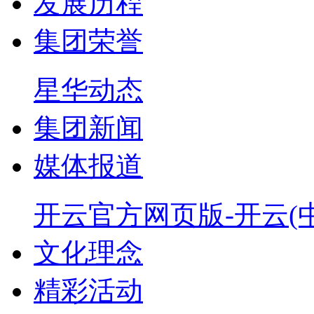
发展历程
集团荣誉
星华动态
集团新闻
媒体报道
开云官方网页版-开云(
文化理念
精彩活动