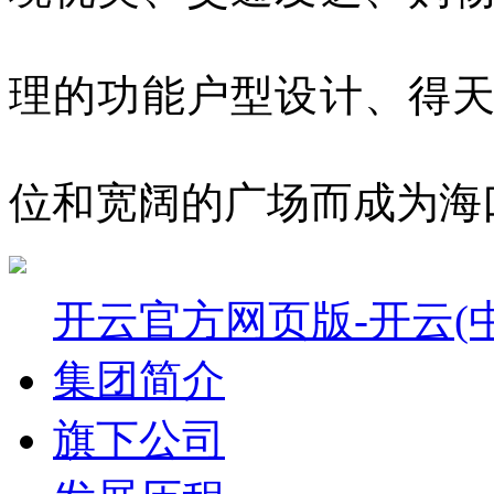
理的功能户型设计、得
位和宽阔的广场而成为海
开云官方网页版-开云(
集团简介
旗下公司