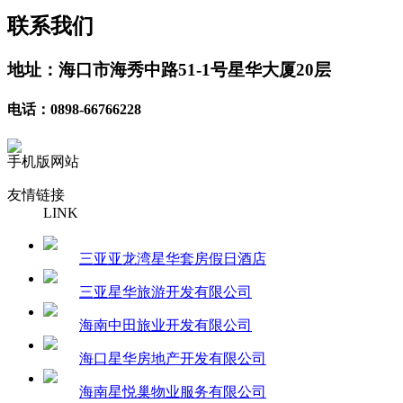
联系我们
地址：海口市海秀中路51-1号星华大厦20层
电话：0898-66766228
手机版网站
友情链接
LINK
三亚亚龙湾星华套房假日酒店
三亚星华旅游开发有限公司
海南中田旅业开发有限公司
海口星华房地产开发有限公司
海南星悦巢物业服务有限公司