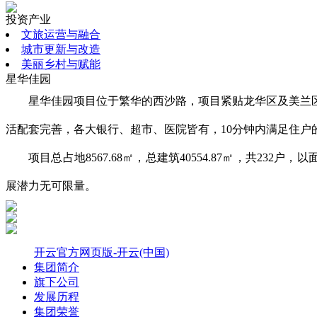
投资产业
文旅运营与融合
城市更新与改造
美丽乡村与赋能
星华佳园
星华佳园项目位于繁华的西沙路，项目紧贴龙华区及美兰
活配套完善，各大银行、超市、医院皆有，10分钟内满足住户的
项目总占地8567.68㎡，总建筑40554.87㎡，共23
展潜力无可限量。
开云官方网页版-开云(中国)
集团简介
旗下公司
发展历程
集团荣誉