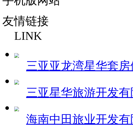
手机版网站
友情链接
LINK
三亚亚龙湾星华套房
三亚星华旅游开发有
海南中田旅业开发有