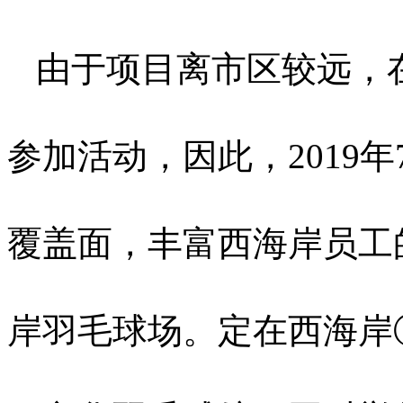
由于项目离市区较远，
参加活动，因此，2019
覆盖面，丰富西海岸员工
岸羽毛球场。定在西海岸