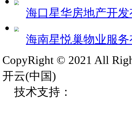
海口星华房地产开发
海南星悦巢物业服务
CopyRight © 2021 All
开云(中国)
技术支持：