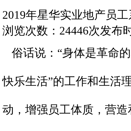
2019年星华实业地产员
浏览次数：24446次
发布时间
俗话说：“身体是革命的
快乐生活”的工作和生活
动，增强员工体质，营造