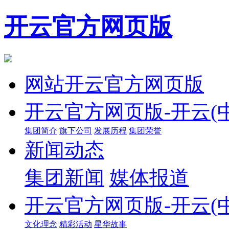
开云官方网页版
网站开云官方网页版
开云官方网页版-开云(
集团简介
旗下公司
发展历程
集团荣誉
新闻动态
集团新闻
媒体报道
开云官方网页版-开云(
文化理念
精彩活动
星华故事