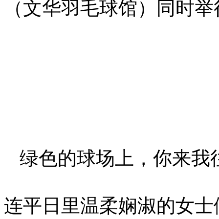
（文华羽毛球馆）同时举
绿色的球场上，你来我
连平日里温柔娴淑的女士