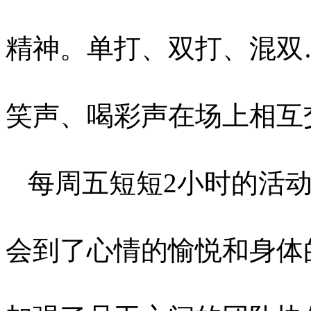
精神。单打、双打、混双
笑声、喝彩声在场上相互
每周五短短2小时的活
会到了心情的愉悦和身体