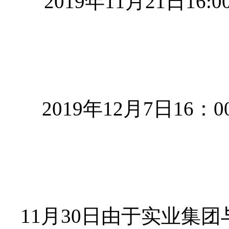
2019年11月21日1
2019年12月7日16
11月30日由于实业集团