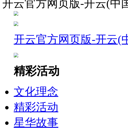
开云官方网页版-开云(中国
开云官方网页版-开云(
精彩活动
文化理念
精彩活动
星华故事