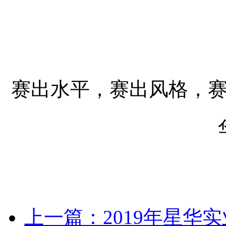
赛出水平，赛出风格，
上一篇：2019年星华