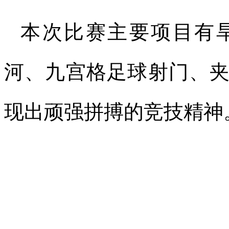
本次比赛主要项目有
河、九宫格足球射门、
现出顽强拼搏的竞技精神