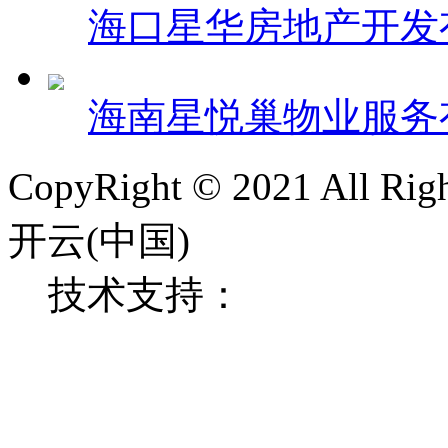
海口星华房地产开发
海南星悦巢物业服务
CopyRight © 2021 All
开云(中国)
技术支持：