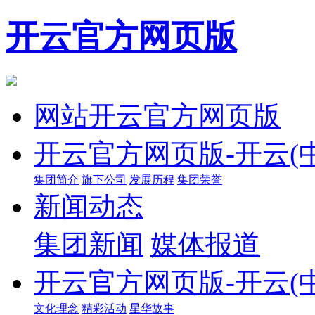
开云官方网页版
网站开云官方网页版
开云官方网页版-开云(
集团简介
旗下公司
发展历程
集团荣誉
新闻动态
集团新闻
媒体报道
开云官方网页版-开云(
文化理念
精彩活动
星华故事