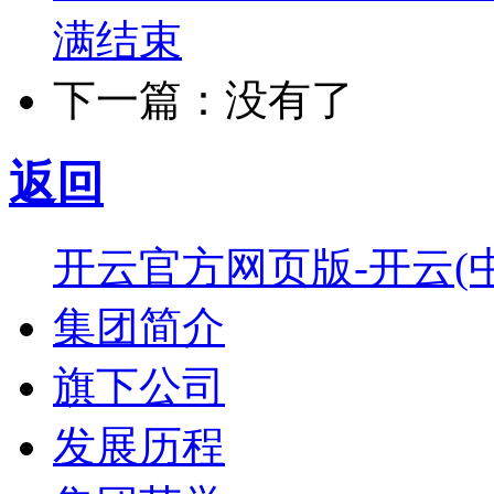
满结束
下一篇：没有了
返回
开云官方网页版-开云(
集团简介
旗下公司
发展历程