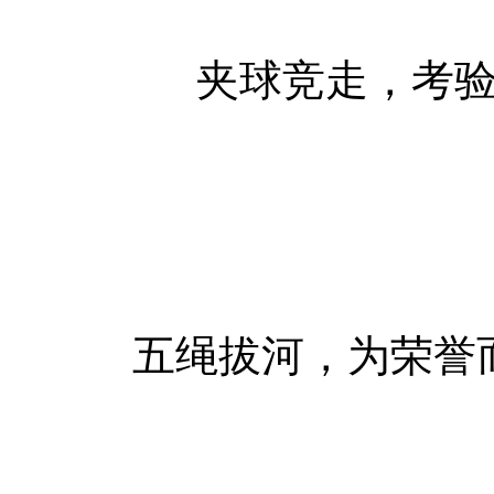
夹球竞走，考
五绳拔河，为荣誉